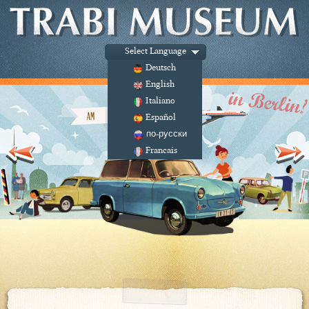
Select Language
Deutsch
English
Italiano
Español
по-русски
Francais