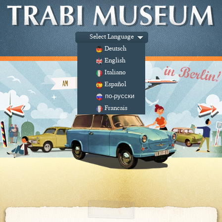
Select Language
Deutsch
English
Italiano
Español
по-русски
Francais